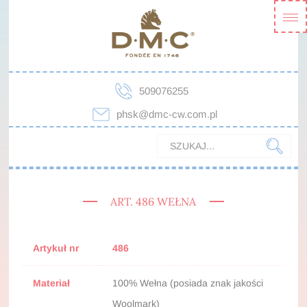
509076255
phsk@dmc-cw.com.pl
ART. 486 WEŁNA
Artykuł nr
486
Materiał
100% Wełna (posiada znak jakości
Woolmark)